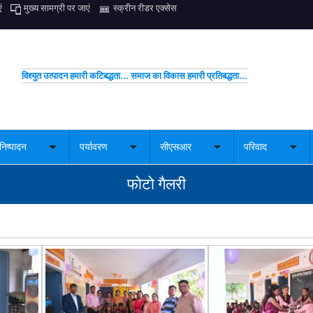
ं
मुख्य सामग्री पर जाएं
स्क्रीन रीडर एक्सेस
विद्द्युत उत्पादन हमारी कटिबद्धता... समाज का विकास हमारी प्रतिबद्धता...
निष्पादन
पर्यावरण
सीएसआर
परिवाद
Toggle
Toggle
Toggle
Togg
nu
submenu
submenu
submenu
sub
फोटो गैलरी