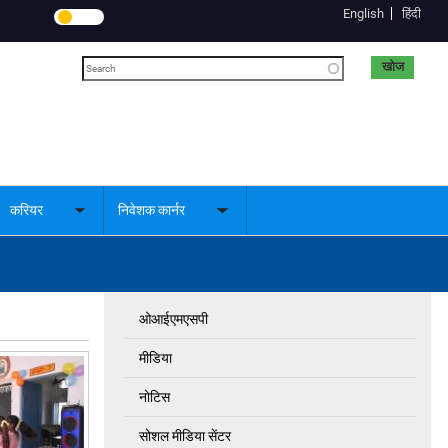
English
हिंदी
खोज
करियर
निवेशक कार्नर
le
Toggle
Toggle
menu
submenu
submenu
ओआईएमएसपी
Quick
Links
मीडिया
नोटिस
सोशल मीडिया सेंटर