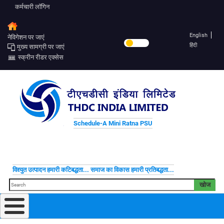
कर्मचारी लॉगिन
English
नेविगेशन पर जाएं
हिंदी
मुख्य सामग्री पर जाएं
स्क्रीन रीडर एक्सेस
Schedule-A Mini Ratna PSU
विद्द्युत उत्पादन हमारी कटिबद्धता... समाज का विकास हमारी प्रतिबद्धता...
खोज