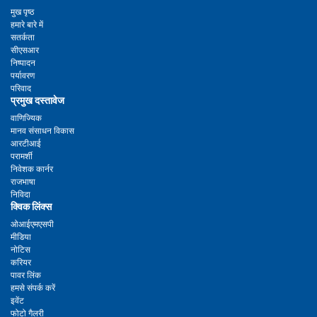
मुख पृष्ठ
हमारे बारे में
सतर्कता
सीएसआर
निष्पादन
पर्यावरण
परिवाद
प्रमुख दस्तावेज
वाणिज्यिक
मानव संसाधन विकास
आरटीआई
परामर्शी
निवेशक कार्नर
राजभाषा
निविदा
क्विक लिंक्स
ओआईएमएसपी
मीडिया
नोटिस
करियर
पावर लिंक
हमसे संपर्क करें
इवेंट
फोटो गैलरी