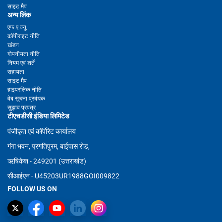
साइट मैप
अन्य लिंक
एफ.ए.क्यू
कॉपीराइट नीति
खंडन
गोपनीयता नीति
नियम एवं शर्तें
सहायता
साइट मैप
हाइपरलिंक नीति
वेब सूचना प्रबंधक
सुझाव प्रपत्र
टीएचडीसी इंडिया लिमिटेड
पंजीकृत एवं कॉर्पोरेट कार्यालय
गंगा भवन, प्रगतिपुरम, बाईपास रोड,
ऋषिकेश - 249201 (उत्तराखंड)
सीआईएन - U45203UR1988GOI009822
FOLLOW US ON