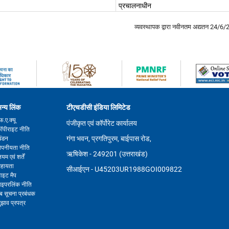
प्रचालनाधीन
व्यवस्थापक द्वारा नवीनतम अद्यतन
24/6/
न्य लिंक
टीएचडीसी इंडिया लिमिटेड
फ.ए.क्यू
पंजीकृत एवं कॉर्पोरेट कार्यालय
ॉपीराइट नीति
गंगा भवन, प्रगतिपुरम, बाईपास रोड,
ंडन
ोपनीयता नीति
ऋषिकेश - 249201 (उत्तराखंड)
ियम एवं शर्तें
हायता
सीआईएन - U45203UR1988GOI009822
ाइट मैप
ाइपरलिंक नीति
ेब सूचना प्रबंधक
ुझाव प्रपत्र