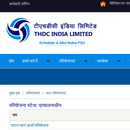
नेविगेशन पर जाए
कर्मचारी लॉगिन
Schedule-A Mini Ratna PSU
होम
हमारे बारे में
परियोजनाएं
सतर्कता
Toggle
Toggle
Toggle
submenu
submenu
subme
पग
मुख्य पृष्ठ
परियोजनाएं
पवन परियोजनाएं
चिन्ह
परियोजना स्टेज: प्रचालनाधीन
नाम
पाटन पवन ऊर्जा परियोजना