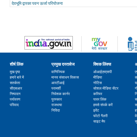
देवभूमि द्वारका पवन ऊर्जा परियोजना
शीर्ष लिंक
प्रमुख दस्तावेज
क्विक लिंक्स
अ
मुख पृष्ठ
वाणिज्यिक
ओआईएमएसपी
ए
हमारे बारे में
मानव संसाधन विकास
मीडिया
क
सतर्कता
आरटीआई
नोटिस
ख
सीएसआर
परामर्शी
सोशल मीडिया सेंटर
ग
निष्पादन
निवेशक कार्नर
करियर
न
पर्यावरण
पुरस्कार
पावर लिंक
स
परिवाद
राजभाषा
हमसे संपर्क करें
स
निविदा
इवेंट
ह
फोटो गैलरी
व
साइट मैप
स