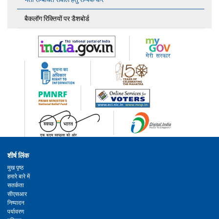
बैकलॉग रिक्तियों पर डैशबोर्ड
शीर्ष लिंक
मुख पृष्ठ
हमारे बारे में
सतर्कता
सीएसआर
निष्पादन
पर्यावरण