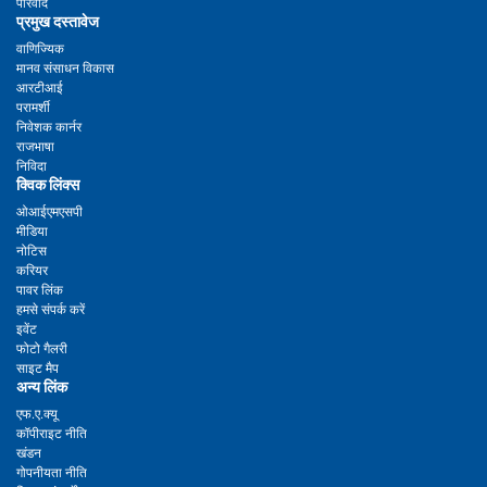
परिवाद
प्रमुख दस्तावेज
वाणिज्यिक
मानव संसाधन विकास
आरटीआई
परामर्शी
निवेशक कार्नर
राजभाषा
निविदा
क्विक लिंक्स
ओआईएमएसपी
मीडिया
नोटिस
करियर
पावर लिंक
हमसे संपर्क करें
इवेंट
फोटो गैलरी
साइट मैप
अन्य लिंक
एफ.ए.क्यू
कॉपीराइट नीति
खंडन
गोपनीयता नीति