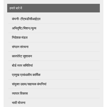
हमारे बारे में
कंपनी- टीएचडीसीआईएल
अभिदृष्‍टि/मिशन/मूल्य
निदेशक मंडल
संगठन संरचना
कारपोरेट सुशासन
बोर्ड स्तर समितियां
प्रमुख प्रबंधकीय कार्मिक
संयुक्त उद्यम/सहायक कंपनियां
व्यापार विकास
भावी योजना