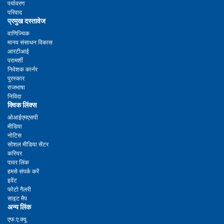
पर्यावरण
परिवाद
प्रमुख दस्तावेज
वाणिज्यिक
मानव संसाधन विकास
आरटीआई
परामर्शी
निवेशक कार्नर
पुरस्कार
राजभाषा
निविदा
क्विक लिंक्स
ओआईएमएसपी
मीडिया
नोटिस
सोशल मीडिया सेंटर
करियर
पावर लिंक
हमसे संपर्क करें
इवेंट
फोटो गैलरी
साइट मैप
अन्य लिंक
एफ.ए.क्यू