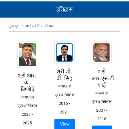
इतिहास
पग
मुख्य पृष्ठ
हमारे बारे में
इतिहास
चिन्ह
श्री डी.
श्री
श्री आर.
वी. सिंह
आर.एस.टी.
के.
शाई
अध्यक्ष एवं
विष्णोई
अध्यक्ष एवं
प्रबंध निदेशक
अध्यक्ष एवं
प्रबंध निदेशक
2016
-
प्रबंध निदेशक
2007
-
2021
2021
-
2016
2025
View