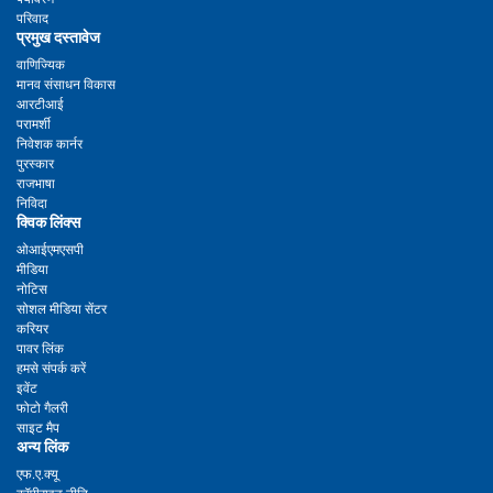
परिवाद
प्रमुख दस्तावेज
वाणिज्यिक
मानव संसाधन विकास
आरटीआई
परामर्शी
निवेशक कार्नर
पुरस्कार
राजभाषा
निविदा
क्विक लिंक्स
ओआईएमएसपी
मीडिया
नोटिस
सोशल मीडिया सेंटर
करियर
पावर लिंक
हमसे संपर्क करें
इवेंट
फोटो गैलरी
साइट मैप
अन्य लिंक
एफ.ए.क्यू