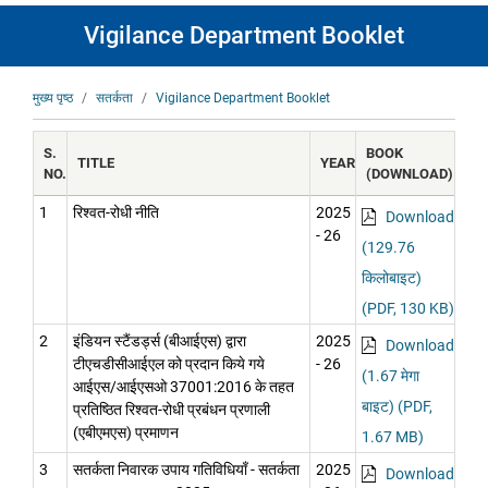
Vigilance Department Booklet
पग
मुख्य पृष्ठ
सतर्कता
Vigilance Department Booklet
चिन्ह
S.
BOOK
TITLE
YEAR
NO.
(DOWNLOAD)
1
रिश्वत-रोधी नीति
2025
Download
- 26
(129.76
किलोबाइट)
(PDF, 130 KB)
2
इंडियन स्टैंडर्ड्स (बीआईएस) द्वारा
2025
Download
टीएचडीसीआईएल को प्रदान किये गये
- 26
(1.67 मेगा
आईएस/आईएसओ 37001:2016 के तहत
बाइट) (PDF,
प्रतिष्ठित रिश्वत-रोधी प्रबंधन प्रणाली
(एबीएमएस) प्रमाणन
1.67 MB)
3
सतर्कता निवारक उपाय गतिविधियाँ - सतर्कता
2025
Download