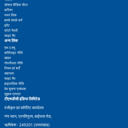
सोशल मीडिया सेंटर
करियर
पावर लिंक
हमसे संपर्क करें
इवेंट
फोटो गैलरी
साइट मैप
अन्य लिंक
एफ.ए.क्यू
कॉपीराइट नीति
खंडन
गोपनीयता नीति
नियम एवं शर्तें
सहायता
साइट मैप
हाइपरलिंक नीति
वेब सूचना प्रबंधक
सुझाव प्रपत्र
टीएचडीसी इंडिया लिमिटेड
पंजीकृत एवं कॉर्पोरेट कार्यालय
गंगा भवन, प्रगतिपुरम, बाईपास रोड,
ऋषिकेश - 249201 (उत्तराखंड)