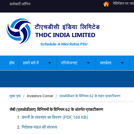
नेविगेशन पर जाए
कर्मचारी लॉगिन
Schedule-A Mini Ratna PSU
होम
हमारे बारे में
परियोजनाएं
सतर्कता
Toggle
Toggle
Toggle
submenu
submenu
subme
पग
मुख्य पृष्ठ
Investors Corner
एलओडीआर के विनियम 62 के तहत प्रकटीकरण
चिन्ह
सेबी (एलओडीआर) विनियमों के विनियम 62 के अंतर्गत प्रकटीकरण
कंपनी के व्यवसाय का विवरण (PDF, 169 KB)
निदेशक मंडल की संरचना