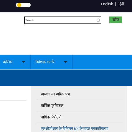
English
हिंदी
खोज
करियर
निवेशक कार्नर
le
Toggle
Toggle
menu
submenu
submenu
अध्यक्ष का अभिभाषण
Investor's
Corner
वार्षिक प्रतिफल
वार्षिक रिपोर्ट्स
एलओडीआर के विनियम 62 के तहत प्रकटीकरण