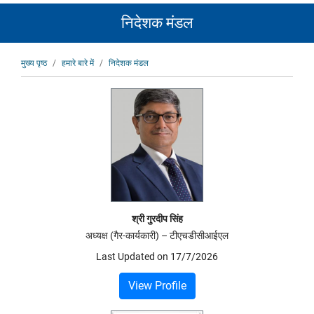
निदेशक मंडल
पग
मुख्य पृष्ठ
हमारे बारे में
निदेशक मंडल
चिन्ह
श्री गुरदीप सिंह
अध्यक्ष (गैर-कार्यकारी) – टीएचडीसीआईएल
Last Updated on
17/7/2026
View Profile