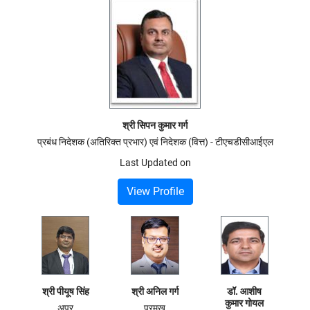
श्री सिपन कुमार गर्ग
प्रबंध निदेशक (अतिरिक्त प्रभार) एवं निदेशक (वित्त) - टीएचडीसीआईएल
Last Updated on
View Profile
श्री पीयूष सिंह
श्री अनिल गर्ग
डॉ. आशीष
कुमार गोयल
अपर
प्रमुख