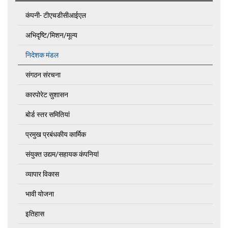
कंपनी- टीएचडीसीआईएल
अभिदृष्‍टि/मिशन/मूल्य
निदेशक मंडल
संगठन संरचना
कारपोरेट सुशासन
बोर्ड स्तर समितियां
प्रमुख प्रबंधकीय कार्मिक
संयुक्त उद्यम/सहायक कंपनियां
व्यापार विकास
भावी योजना
इतिहास