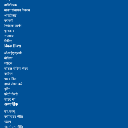
वाणिज्यिक
मानव संसाधन विकास
आरटीआई
परामर्शी
निवेशक कार्नर
पुरस्कार
राजभाषा
निविदा
क्विक लिंक्स
ओआईएमएसपी
मीडिया
नोटिस
सोशल मीडिया सेंटर
करियर
पावर लिंक
हमसे संपर्क करें
इवेंट
फोटो गैलरी
साइट मैप
अन्य लिंक
एफ.ए.क्यू
कॉपीराइट नीति
खंडन
गोपनीयता नीति