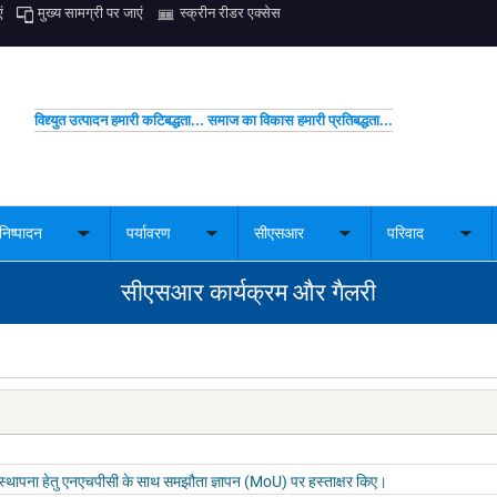
ं
मुख्य सामग्री पर जाएं
स्क्रीन रीडर एक्सेस
विद्द्युत उत्पादन हमारी कटिबद्धता... समाज का विकास हमारी प्रतिबद्धता...
निष्पादन
पर्यावरण
सीएसआर
परिवाद
Toggle
Toggle
Toggle
Togg
nu
submenu
submenu
submenu
sub
सीएसआर कार्यक्रम और गैलरी
स्थापना हेतु एनएचपीसी के साथ समझौता ज्ञापन (MoU) पर हस्ताक्षर किए।