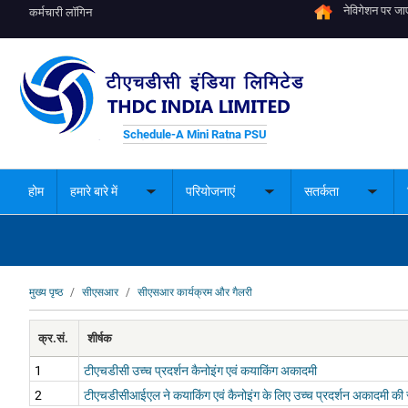
नेविगेशन पर जाए
कर्मचारी लॉगिन
Schedule-A Mini Ratna PSU
होम
हमारे बारे में
परियोजनाएं
सतर्कता
Toggle
Toggle
Toggle
submenu
submenu
subme
पग
मुख्य पृष्ठ
सीएसआर
सीएसआर कार्यक्रम और गैलरी
चिन्ह
क्र.सं.
शीर्षक
1
टीएचडीसी उच्च प्रदर्शन कैनोइंग एवं कयाकिंग अकादमी
2
टीएचडीसीआईएल ने कयाकिंग एवं कैनोइंग के लिए उच्च प्रदर्शन अकादमी की 