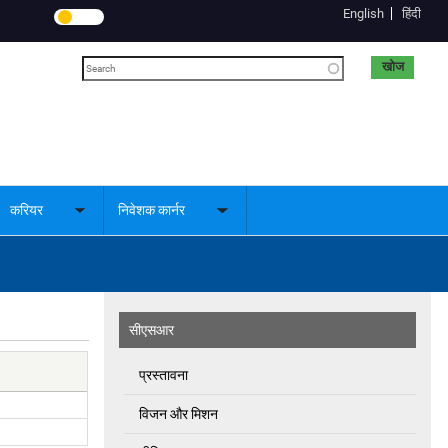
English
हिंदी
खोज
करियर
निवेशक कार्नर
le
Toggle
Toggle
menu
submenu
submenu
सीएसआर
प्रस्तावना
विजन और मिशन