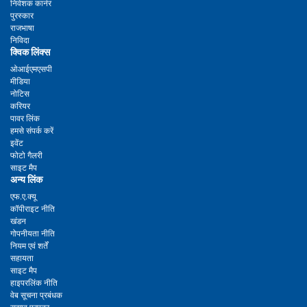
निवेशक कार्नर
पुरस्कार
राजभाषा
निविदा
क्विक लिंक्स
ओआईएमएसपी
मीडिया
नोटिस
करियर
पावर लिंक
हमसे संपर्क करें
इवेंट
फोटो गैलरी
साइट मैप
अन्य लिंक
एफ.ए.क्यू
कॉपीराइट नीति
खंडन
गोपनीयता नीति
नियम एवं शर्तें
सहायता
साइट मैप
हाइपरलिंक नीति
वेब सूचना प्रबंधक