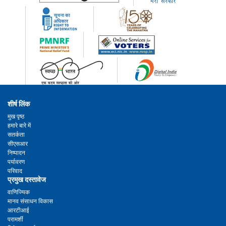
शीर्ष लिंक
मुख पृष्ठ
हमारे बारे में
सतर्कता
सीएसआर
निष्पादन
पर्यावरण
परिवाद
प्रमुख दस्तावेज
वाणिज्यिक
मानव संसाधन विकास
आरटीआई
परामर्शी