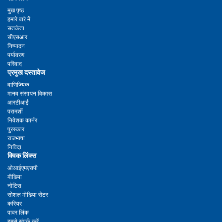
मुख पृष्ठ
हमारे बारे में
सतर्कता
सीएसआर
निष्पादन
पर्यावरण
परिवाद
प्रमुख दस्तावेज
वाणिज्यिक
मानव संसाधन विकास
आरटीआई
परामर्शी
निवेशक कार्नर
पुरस्कार
राजभाषा
निविदा
क्विक लिंक्स
ओआईएमएसपी
मीडिया
नोटिस
सोशल मीडिया सेंटर
करियर
पावर लिंक
हमसे संपर्क करें