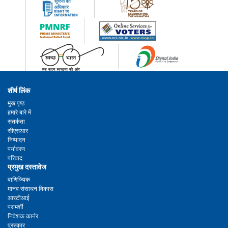
शीर्ष लिंक
मुख पृष्ठ
हमारे बारे में
सतर्कता
सीएसआर
निष्पादन
पर्यावरण
परिवाद
प्रमुख दस्तावेज
वाणिज्यिक
मानव संसाधन विकास
आरटीआई
परामर्शी
निवेशक कार्नर
पुरस्कार