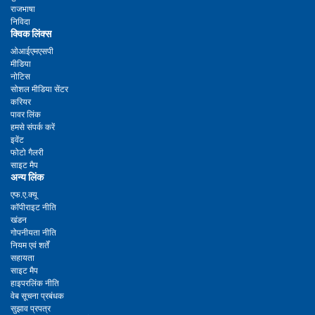
राजभाषा
निविदा
क्विक लिंक्स
ओआईएमएसपी
मीडिया
नोटिस
सोशल मीडिया सेंटर
करियर
पावर लिंक
हमसे संपर्क करें
इवेंट
फोटो गैलरी
साइट मैप
अन्य लिंक
एफ.ए.क्यू
कॉपीराइट नीति
खंडन
गोपनीयता नीति
नियम एवं शर्तें
सहायता
साइट मैप
हाइपरलिंक नीति
वेब सूचना प्रबंधक
सुझाव प्रपत्र