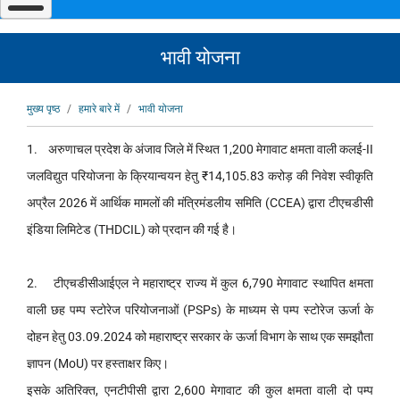
navigate
and
interact
with
भावी योजना
the
content.
पग
मुख्य पृष्ठ
हमारे बारे में
भावी योजना
चिन्ह
1. अरुणाचल प्रदेश के अंजाव जिले में स्थित 1,200 मेगावाट क्षमता वाली कलई-II
जलविद्युत परियोजना के क्रियान्वयन हेतु ₹14,105.83 करोड़ की निवेश स्वीकृति
अप्रैल 2026 में आर्थिक मामलों की मंत्रिमंडलीय समिति (CCEA) द्वारा टीएचडीसी
इंडिया लिमिटेड (THDCIL) को प्रदान की गई है।
2. टीएचडीसीआईएल ने महाराष्ट्र राज्य में कुल 6,790 मेगावाट स्थापित क्षमता
वाली छह पम्प स्टोरेज परियोजनाओं (PSPs) के माध्यम से पम्प स्टोरेज ऊर्जा के
दोहन हेतु 03.09.2024 को महाराष्ट्र सरकार के ऊर्जा विभाग के साथ एक समझौता
ज्ञापन (MoU) पर हस्ताक्षर किए।
इसके अतिरिक्त, एनटीपीसी द्वारा 2,600 मेगावाट की कुल क्षमता वाली दो पम्प