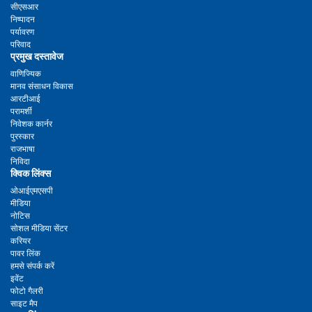
सीएसआर
निष्पादन
पर्यावरण
परिवाद
प्रमुख दस्तावेज
वाणिज्यिक
मानव संसाधन विकास
आरटीआई
परामर्शी
निवेशक कार्नर
पुरस्कार
राजभाषा
निविदा
क्विक लिंक्स
ओआईएमएसपी
मीडिया
नोटिस
सोशल मीडिया सेंटर
करियर
पावर लिंक
हमसे संपर्क करें
इवेंट
फोटो गैलरी
साइट मैप