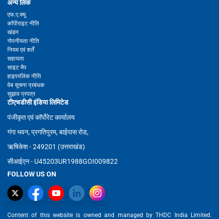
अन्य लिंक
एफ.ए.क्यू
कॉपीराइट नीति
खंडन
गोपनीयता नीति
नियम एवं शर्तें
सहायता
साइट मैप
हाइपरलिंक नीति
वेब सूचना प्रबंधक
सुझाव प्रपत्र
टीएचडीसी इंडिया लिमिटेड
पंजीकृत एवं कॉर्पोरेट कार्यालय
गंगा भवन, प्रगतिपुरम, बाईपास रोड,
ऋषिकेश - 249201 (उत्तराखंड)
सीआईएन - U45203UR1988GOI009822
FOLLOW US ON
Content of this website is owned and managed by THDC India Limited.