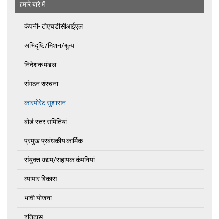
हमारे बारे में
कंपनी- टीएचडीसीआईएल
अभिदृष्‍टि/मिशन/मूल्य
निदेशक मंडल
संगठन संरचना
कारपोरेट सुशासन
बोर्ड स्तर समितियां
प्रमुख प्रबंधकीय कार्मिक
संयुक्त उद्यम/सहायक कंपनियां
व्यापार विकास
भावी योजना
इतिहास