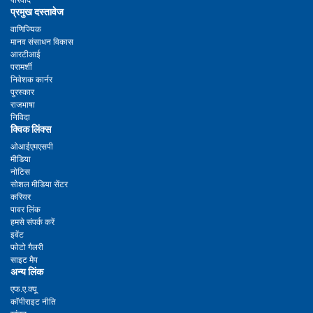
परिवाद
प्रमुख दस्तावेज
वाणिज्यिक
मानव संसाधन विकास
आरटीआई
परामर्शी
निवेशक कार्नर
पुरस्कार
राजभाषा
निविदा
क्विक लिंक्स
ओआईएमएसपी
मीडिया
नोटिस
सोशल मीडिया सेंटर
करियर
पावर लिंक
हमसे संपर्क करें
इवेंट
फोटो गैलरी
साइट मैप
अन्य लिंक
एफ.ए.क्यू
कॉपीराइट नीति