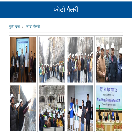
फोटो गैलरी
पग
मुख्य पृष्ठ
फोटो गैलरी
चिन्ह