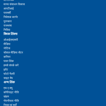
वाणिज्यिक
मानव संसाधन विकास
आरटीआई
परामर्शी
निवेशक कार्नर
पुरस्कार
राजभाषा
निविदा
क्विक लिंक्स
ओआईएमएसपी
मीडिया
नोटिस
सोशल मीडिया सेंटर
करियर
पावर लिंक
हमसे संपर्क करें
इवेंट
फोटो गैलरी
साइट मैप
अन्य लिंक
एफ.ए.क्यू
कॉपीराइट नीति
खंडन
गोपनीयता नीति
नियम एवं शर्तें