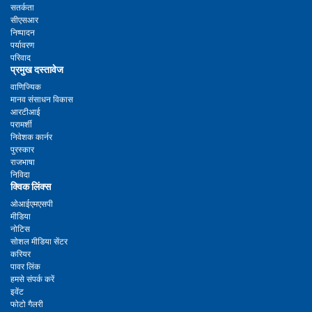
सतर्कता
सीएसआर
निष्पादन
पर्यावरण
परिवाद
प्रमुख दस्तावेज
वाणिज्यिक
मानव संसाधन विकास
आरटीआई
परामर्शी
निवेशक कार्नर
पुरस्कार
राजभाषा
निविदा
क्विक लिंक्स
ओआईएमएसपी
मीडिया
नोटिस
सोशल मीडिया सेंटर
करियर
पावर लिंक
हमसे संपर्क करें
इवेंट
फोटो गैलरी