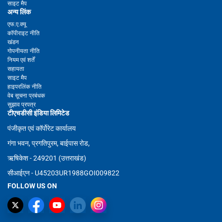
साइट मैप
अन्य लिंक
एफ.ए.क्यू
कॉपीराइट नीति
खंडन
गोपनीयता नीति
नियम एवं शर्तें
सहायता
साइट मैप
हाइपरलिंक नीति
वेब सूचना प्रबंधक
सुझाव प्रपत्र
टीएचडीसी इंडिया लिमिटेड
पंजीकृत एवं कॉर्पोरेट कार्यालय
गंगा भवन, प्रगतिपुरम, बाईपास रोड,
ऋषिकेश - 249201 (उत्तराखंड)
सीआईएन - U45203UR1988GOI009822
FOLLOW US ON