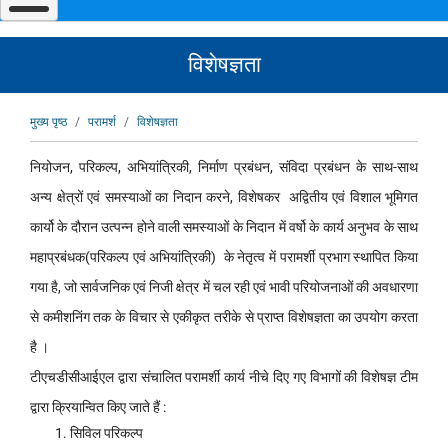
विशेषज्ञता
पग
मुख्य पृष्ठ
परामर्श
विशेषज्ञता
चिन्ह
नियोजन, परिकल्‍प, अभियांत्रिकी, निर्माण प्रबंधन, संविदा प्रबंधन के साथ-साथ
अन्‍य क्षेत्रों एवं समस्‍याओं का निदान करने, विशेषकर अद्वितीय एवं विशाल भूमिगत
कार्यो के दौरान उत्‍पन्‍न होने वाली समस्‍याओं के निदान में वर्षो के कार्य अनुभव के साथ
महाप्रबंधक(परिकल्‍प एवं अभियांत्रिकी) के नेतृत्‍व में परामर्शी प्रभाग स्‍थापित किया
गया है, जो सार्वजनिक एवं निजी क्षेत्र में चल रही एवं भावी परियोजनाओं की अवधारणा
से कमीशनिंग तक के विचार से एकीकृत तरीके से प्राप्‍त विशेषज्ञता का उपयोग करता
है ।
टीएचडीसीआईएल द्वारा संचालित परामर्शी कार्य नीचे दिए गए विभागों की विशेषज्ञ टीम
द्वारा क्रियान्‍वित किए जाते हैं :
सिविल परिकल्‍प