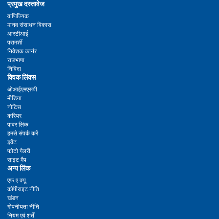
प्रमुख दस्तावेज
वाणिज्यिक
मानव संसाधन विकास
आरटीआई
परामर्शी
निवेशक कार्नर
राजभाषा
निविदा
क्विक लिंक्स
ओआईएमएसपी
मीडिया
नोटिस
करियर
पावर लिंक
हमसे संपर्क करें
इवेंट
फोटो गैलरी
साइट मैप
अन्य लिंक
एफ.ए.क्यू
कॉपीराइट नीति
खंडन
गोपनीयता नीति
नियम एवं शर्तें