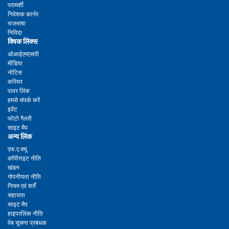
परामर्शी
निवेशक कार्नर
राजभाषा
निविदा
क्विक लिंक्स
ओआईएमएसपी
मीडिया
नोटिस
करियर
पावर लिंक
हमसे संपर्क करें
इवेंट
फोटो गैलरी
साइट मैप
अन्य लिंक
एफ.ए.क्यू
कॉपीराइट नीति
खंडन
गोपनीयता नीति
नियम एवं शर्तें
सहायता
साइट मैप
हाइपरलिंक नीति
वेब सूचना प्रबंधक