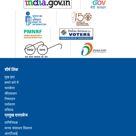
शीर्ष लिंक
मुख पृष्ठ
हमारे बारे में
सतर्कता
सीएसआर
निष्पादन
पर्यावरण
परिवाद
प्रमुख दस्तावेज
वाणिज्यिक
मानव संसाधन विकास
आरटीआई