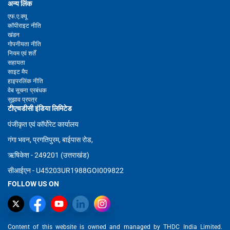
अन्य लिंक
एफ.ए.क्यू
कॉपीराइट नीति
खंडन
गोपनीयता नीति
नियम एवं शर्तें
सहायता
साइट मैप
हाइपरलिंक नीति
वेब सूचना प्रबंधक
सुझाव प्रपत्र
टीएचडीसी इंडिया लिमिटेड
पंजीकृत एवं कॉर्पोरेट कार्यालय
गंगा भवन, प्रगतिपुरम, बाईपास रोड,
ऋषिकेश - 249201 (उत्तराखंड)
सीआईएन - U45203UR1988GOI009822
FOLLOW US ON
Content of this website is owned and managed by THDC India Limited.