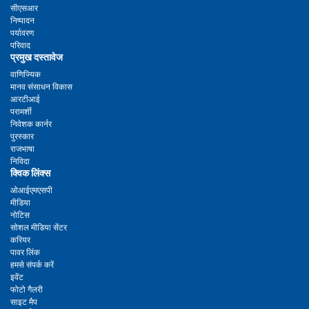
सीएसआर
निष्पादन
पर्यावरण
परिवाद
प्रमुख दस्तावेज
वाणिज्यिक
मानव संसाधन विकास
आरटीआई
परामर्शी
निवेशक कार्नर
पुरस्कार
राजभाषा
निविदा
क्विक लिंक्स
ओआईएमएसपी
मीडिया
नोटिस
सोशल मीडिया सेंटर
करियर
पावर लिंक
हमसे संपर्क करें
इवेंट
फोटो गैलरी
साइट मैप