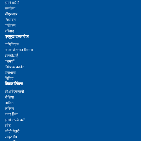
हमारे बारे में
सतर्कता
सीएसआर
निष्पादन
पर्यावरण
परिवाद
प्रमुख दस्तावेज
वाणिज्यिक
मानव संसाधन विकास
आरटीआई
परामर्शी
निवेशक कार्नर
राजभाषा
निविदा
क्विक लिंक्स
ओआईएमएसपी
मीडिया
नोटिस
करियर
पावर लिंक
हमसे संपर्क करें
इवेंट
फोटो गैलरी
साइट मैप