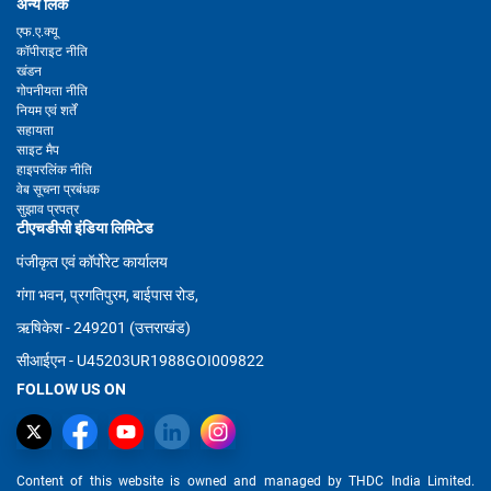
अन्य लिंक
एफ.ए.क्यू
कॉपीराइट नीति
खंडन
गोपनीयता नीति
नियम एवं शर्तें
सहायता
साइट मैप
हाइपरलिंक नीति
वेब सूचना प्रबंधक
सुझाव प्रपत्र
टीएचडीसी इंडिया लिमिटेड
पंजीकृत एवं कॉर्पोरेट कार्यालय
गंगा भवन, प्रगतिपुरम, बाईपास रोड,
ऋषिकेश - 249201 (उत्तराखंड)
सीआईएन - U45203UR1988GOI009822
FOLLOW US ON
Content of this website is owned and managed by THDC India Limited.